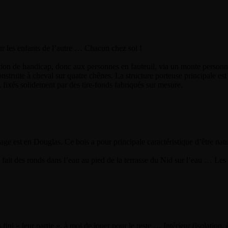
our les enfants de l’autre … Chacun chez soi !
ation de handicap, donc aux personnes en fauteuil, via un monte personne
onstruite à cheval sur quatre chênes. La structure porteuse principale est
 fixés solidement par des tire-fonds fabriqués sur mesure.
age est en Douglas. Ce bois a pour principale caractéristique d’être natu
 fait des ronds dans l’eau au pied de la terrasse du Nid sur l’eau … Le
ni « leur partie », à moi de jouer pour le reste … Intérieur (isolation, é