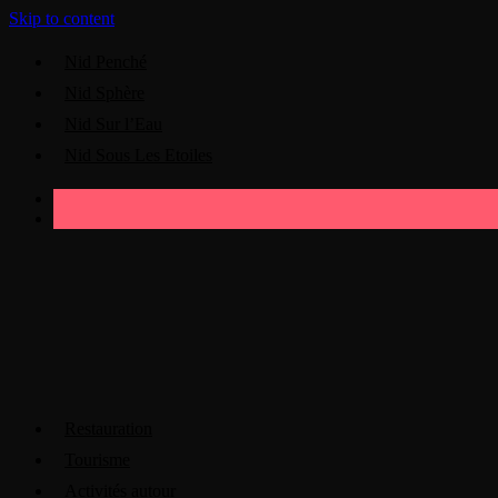
Skip to content
Nid Penché
Nid Sphère
Nid Sur l’Eau
Nid Sous Les Etoiles
Restauration
Tourisme
Activités autour