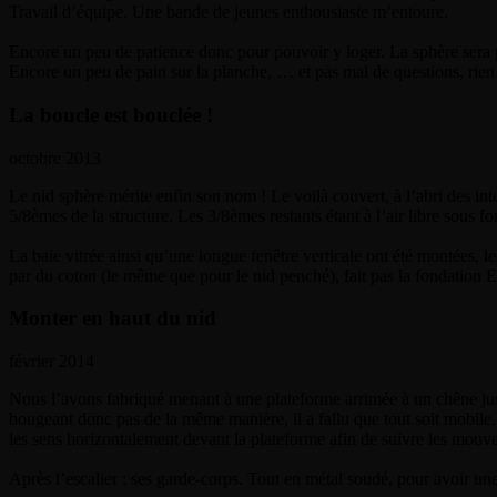
Travail d’équipe. Une bande de jeunes enthousiaste m’entoure.
Encore un peu de patience donc pour pouvoir y loger. La sphère sera pr
Encore un peu de pain sur la planche, … et pas mal de questions, rien n
La boucle est bouclée !
octobre 2013
Le nid sphère mérite enfin son nom ! Le voilà couvert, à l’abri des in
5/8èmes de la structure. Les 3/8èmes restants étant à l’air libre sous fo
La baie vitrée ainsi qu’une longue fenêtre verticale ont été montées, l
par du coton (le même que pour le nid penché), fait pas la fondation E
Monter en haut du nid
février 2014
Nous l’avons fabriqué menant à une plateforme arrimée à un chêne juste 
bougeant donc pas de la même manière, il a fallu que tout soit mobile. 
les sens horizontalement devant la plateforme afin de suivre les mouv
Après l’escalier : ses garde-corps. Tout en métal soudé, pour avoir une