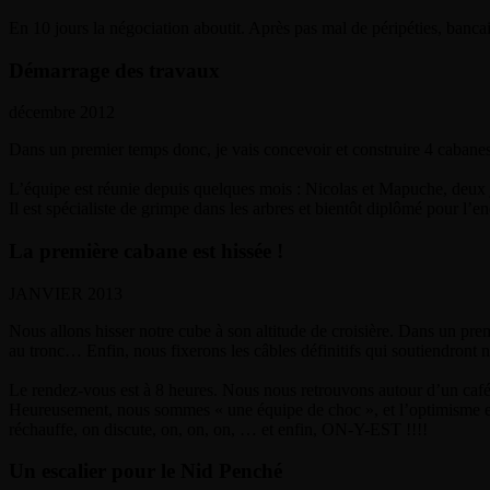
En 10 jours la négociation aboutit. Après pas mal de péripéties, bancai
Démarrage des travaux
décembre 2012
Dans un premier temps donc, je vais concevoir et construire 4 cabanes 
L’équipe est réunie depuis quelques mois : Nicolas et Mapuche, deux jeu
Il est spécialiste de grimpe dans les arbres et bientôt diplômé pour l’e
La première cabane est hissée !
JANVIER 2013
Nous allons hisser notre cube à son altitude de croisière. Dans un premi
au tronc… Enfin, nous fixerons les câbles définitifs qui soutiendront 
Le rendez-vous est à 8 heures. Nous nous retrouvons autour d’un café.
Heureusement, nous sommes « une équipe de choc », et l’optimisme est d
réchauffe, on discute, on, on, on, … et enfin, ON-Y-EST !!!!
Un escalier pour le Nid Penché