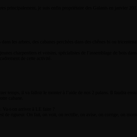
res principalement, je suis enfin propriétaire des Galants en janvier 201
dans les arbres, des cabanes perchées dans des chênes bi ou tricentenair
nes charpentiers et voisins, spécialistes de l’assemblage de bois dans l
ncadrement de cette activité.
er temps, il va falloir le monter à l’aide de nos 2 palans. Il faudra ensui
notre cabane.
 Va-t-on arriver à LE faire ?
e rigueur. On fait, on voit, on rectifie, on avise, on corrige, on monte