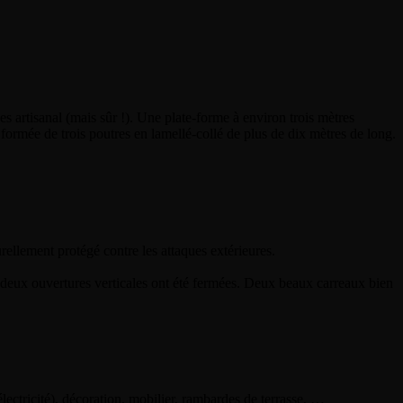
s artisanal (mais sûr !). Une plate-forme à environ trois mètres
 formée de trois poutres en lamellé-collé de plus de dix mètres de long.
rellement protégé contre les attaques extérieures.
s deux ouvertures verticales ont été fermées. Deux beaux carreaux bien
lectricité), décoration, mobilier, rambardes de terrasse, …