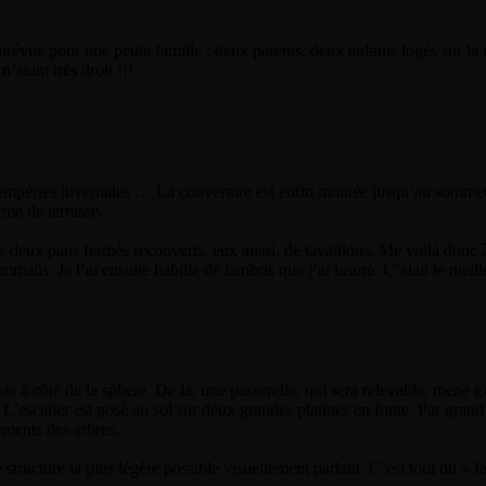
évue pour une petite famille : deux parents, deux enfants logés sur la m
’étant très droit !!!
tempéries hivernales … La couverture est enfin montée jusqu’au sommet d
rme de terrasse.
es deux pans fermés recouverts, eux aussi, de tavaillons. Me voilà donc à 
mmaüs. Je l’ai ensuite habillé de lambris que j’ai lasuré. C’était le m
à côté de la sphère. De là, une passerelle, qui sera relevable, mène tou
L’escalier est posé au sol sur deux grandes platines en fonte. Par grand 
ements des arbres.
 structure la plus légère possible visuellement parlant. C’est tout du « 