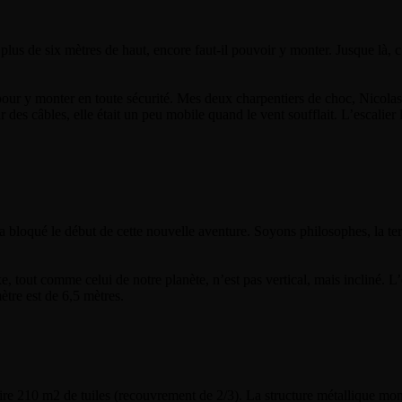
lus de six mètres de haut, encore faut-il pouvoir y monter. Jusque là, c’
pour y monter en toute sécurité. Mes deux charpentiers de choc, Nicolas e
 des câbles, elle était un peu mobile quand le vent soufflait. L’escalier l
 bloqué le début de cette nouvelle aventure. Soyons philosophes, la terr
, tout comme celui de notre planète, n’est pas vertical, mais incliné. L’o
tre est de 6,5 mètres.
e 210 m2 de tuiles (recouvrement de 2/3). La structure métallique monte pe