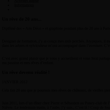
Activités autour
Informations
Un rêve de 20 ans...
Diplômé des « Arts Déco » et graphiste pendant plus de 20 ans à Paris
Designer de formation, j’y ai conçu mes nids perchés. Atypiques, il me 
dans les arbres et sylviculteur m’ont accompagné dans l’aventure. C’es
C’est avec grand plaisir que je vous y accueillerai et vous ferai partag
ma passion et mes rêves d’enfant.
Un rêve devenu réalité !
JANVIER 2012
Cela fait 20 ans que je poursuis mes rêves de châteaux, de vieilles pie
Juin 2011, lors d’un dîner chez Pierre et Sébastien au Poney-club de l
Nièvre. Le lendemain matin, à l’aube, j’y suis., C’est là ! Coup de fo