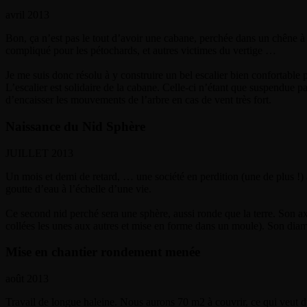
avril 2013
Bon, ça n’est pas le tout d’avoir une cabane, perchée dans un chêne à p
compliqué pour les pétochards, et autres victimes du vertige …
Je me suis donc résolu à y construire un bel escalier bien confortable 
L’escalier est solidaire de la cabane. Celle-ci n’étant que suspendue par
d’encaisser les mouvements de l’arbre en cas de vent très fort.
Naissance du Nid Sphère
JUILLET 2013
Un mois et demi de retard, … une société en perdition (une de plus !) a
goutte d’eau à l’échelle d’une vie.
Ce second nid perché sera une sphère, aussi ronde que la terre. Son axe
collées les unes aux autres et mise en forme dans un moule). Son diamè
Mise en chantier rondement menée
août 2013
Travail de longue haleine. Nous aurons 70 m2 à couvrir, ce qui veut dir