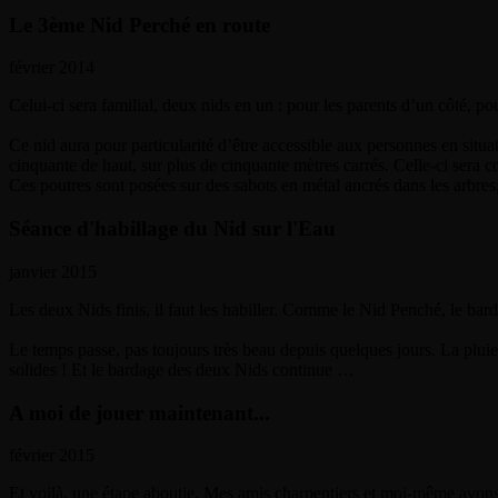
Le 3ème Nid Perché en route
février 2014
Celui-ci sera familial, deux nids en un : pour les parents d’un côté, p
Ce nid aura pour particularité d’être accessible aux personnes en situ
cinquante de haut, sur plus de cinquante mètres carrés. Celle-ci sera c
Ces poutres sont posées sur des sabots en métal ancrés dans les arbres,
Séance d'habillage du Nid sur l'Eau
janvier 2015
Les deux Nids finis, il faut les habiller. Comme le Nid Penché, le bard
Le temps passe, pas toujours très beau depuis quelques jours. La pluie
solides ! Et le bardage des deux Nids continue …
A moi de jouer maintenant...
février 2015
Et voilà, une étape aboutie. Mes amis charpentiers et moi-même avons fi